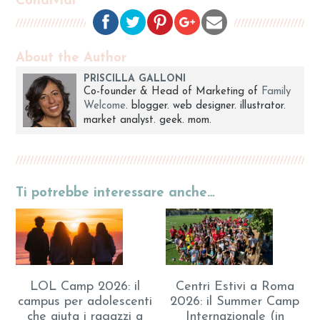
Condividi
About the Author
PRISCILLA GALLONI
Co-founder & Head of Marketing of
Family
Welcome
. blogger. web designer. illustrator.
market analyst. geek. mom.
Ti potrebbe interessare anche…
LOL Camp 2026: il
Centri Estivi a Roma
campus per adolescenti
2026: il Summer Camp
che aiuta i ragazzi a
Internazionale (in