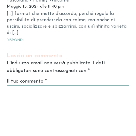
Tuscolana - Family Welcome
Maggio 15, 2024 alle 11:40 pm
[…] format che mette d’accordo, perché regala la
possibilità di prendersela con calma, ma anche di
uscire, socializzare e sbizzarrirsi, con un’infinita varietà
di […]
RISPONDI
Lascia un commento
L'indirizzo email non verrà pubblicato. I dati
obbligatori sono contrassegnati con
*
Il tuo commento
*