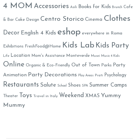
4 MOM
Accessories
Books for Kids
Cafe
Asili
Brunch
Clothes
Centro Storico
Cinema
& Bar
Cake Design
eshop
Decor
English 4 Kids
everywhere in Roma
Kids Lab
Kids Party
Exhibitions
FreshFood@Home
Location
Monteverde
Mom's Assistance
Life
Musei
Music 4 Kids
Online
Out of Town
Party
Organic & Eco-Friendly
Parks
Party Decorations
Animation
Psychology
Prati
Play Areas
Restaurants
Salute
Summer Camps
Shoes
School
SPA
Toys
Weekend
Yummy
XMAS
Theater
Travel in Italy
Mummy