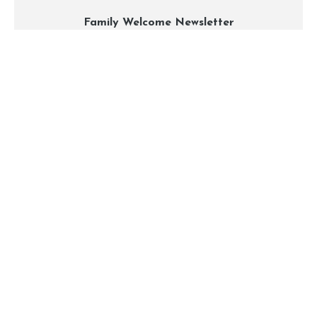
Family Welcome Newsletter
Email*
Nome
By clicking, I accept the
privacy conditions
.
ABOUT
CONTACT
PARTNERS
PRESS
© 2026 All Rights Reserved to Family Welcome