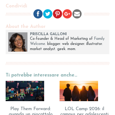
Condividi
About the Author
PRISCILLA GALLONI
Co-founder & Head of Marketing of
Family
Welcome
. blogger. web designer. illustrator.
market analyst. geek. mom.
Ti potrebbe interessare anche…
Play Them Forward:
LOL Camp 2026: il
quando un giocattolo
campus per adolescenti