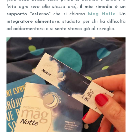
letto ogni sera alla stessa ora)
,
il mio rimedio è
un
supporto “esterno”
che si chiama
Mag Notte
.
U
n
integratore alimentare
, studiato per chi ha difficoltà
ad addormentarsi o si sente stanco già al risveglio.