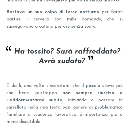
fine ero io che
mi risvegliavo più volte senza motivo
.
Bastava un suo colpo di tosse notturno
per farmi
partire il cervello con mille domande, che si
susseguivano a catena per ore senza sosta.
Ha tossito? Sarà raffreddato?
Avrà sudato?
E da li, una volta sinceratami che il piccolo stava più
che bene, purtroppo
non sempre riuscivo a
riaddormentarmi subito
, iniziando a passare in
carrellata nella mia testa ogni genere di problematica
familiare o scadenza lavorativa, d’importanza più o
meno discutibile.