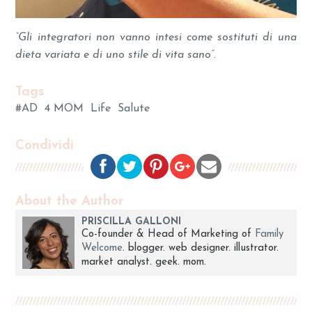
“Gli integratori non vanno intesi come sostituti di una
dieta variata e di uno stile di vita sano”.
Tags
#AD
4 MOM
Life
Salute
Condividi
About the Author
PRISCILLA GALLONI
Co-founder & Head of Marketing of
Family
Welcome
. blogger. web designer. illustrator.
market analyst. geek. mom.