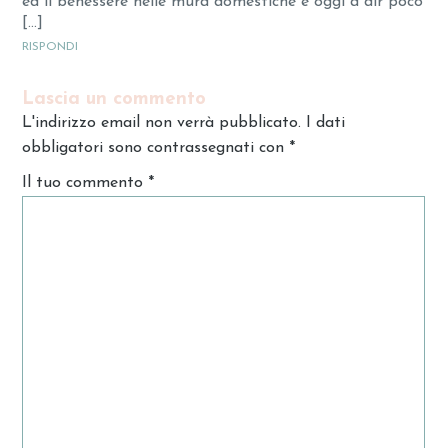
ed il benessere nelle mura domestiche è oggi a dir poco
[…]
RISPONDI
Lascia un commento
L'indirizzo email non verrà pubblicato. I dati
obbligatori sono contrassegnati con
*
Il tuo commento
*