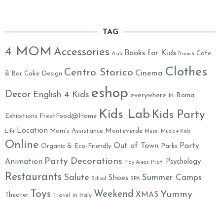
TAG
4 MOM
Accessories
Books for Kids
Cafe
Asili
Brunch
Clothes
Centro Storico
Cinema
& Bar
Cake Design
eshop
Decor
English 4 Kids
everywhere in Roma
Kids Lab
Kids Party
Exhibitions
FreshFood@Home
Location
Monteverde
Mom's Assistance
Life
Musei
Music 4 Kids
Online
Out of Town
Party
Organic & Eco-Friendly
Parks
Party Decorations
Animation
Psychology
Prati
Play Areas
Restaurants
Salute
Summer Camps
Shoes
School
SPA
Toys
Weekend
Yummy
XMAS
Theater
Travel in Italy
Mummy