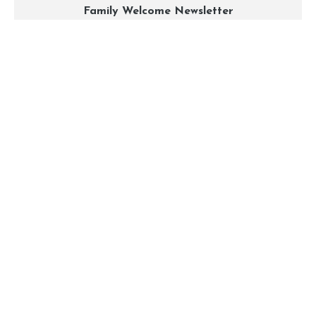
Family Welcome Newsletter
Email*
Nome
By clicking, I accept the
privacy conditions
.
ABOUT
CONTACT
PARTNERS
PRESS
© 2026 All Rights Reserved to Family Welcome
Credits