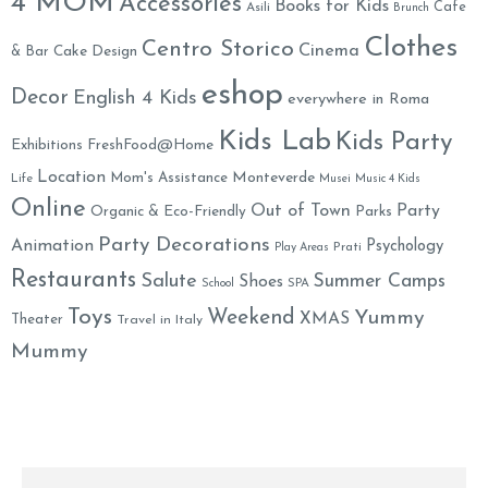
4 MOM
Accessories
Books for Kids
Cafe
Asili
Brunch
Clothes
Centro Storico
Cinema
& Bar
Cake Design
eshop
Decor
English 4 Kids
everywhere in Roma
Kids Lab
Kids Party
Exhibitions
FreshFood@Home
Location
Monteverde
Mom's Assistance
Life
Musei
Music 4 Kids
Online
Out of Town
Party
Organic & Eco-Friendly
Parks
Party Decorations
Animation
Psychology
Prati
Play Areas
Restaurants
Salute
Summer Camps
Shoes
School
SPA
Toys
Weekend
Yummy
XMAS
Theater
Travel in Italy
Mummy