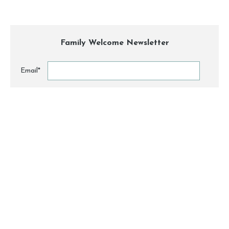
Family Welcome Newsletter
Email*
Nome
By clicking, I accept the
privacy conditions
.
ABOUT
CONTACT
PARTNERS
PRESS
© 2026 All Rights Reserved to Family Welcome