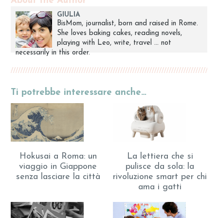
About the Author
GIULIA
BisMom, journalist, born and raised in Rome.
She loves baking cakes, reading novels,
playing with Leo, write, travel ... not
necessarily in this order.
Ti potrebbe interessare anche…
Hokusai a Roma: un
La lettiera che si
viaggio in Giappone
pulisce da sola: la
senza lasciare la città
rivoluzione smart per chi
ama i gatti