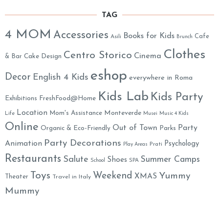
TAG
4 MOM
Accessories
Books for Kids
Cafe
Asili
Brunch
Clothes
Centro Storico
Cinema
& Bar
Cake Design
eshop
Decor
English 4 Kids
everywhere in Roma
Kids Lab
Kids Party
Exhibitions
FreshFood@Home
Location
Monteverde
Mom's Assistance
Life
Musei
Music 4 Kids
Online
Out of Town
Party
Organic & Eco-Friendly
Parks
Party Decorations
Animation
Psychology
Prati
Play Areas
Restaurants
Salute
Summer Camps
Shoes
School
SPA
Toys
Weekend
Yummy
XMAS
Theater
Travel in Italy
Mummy