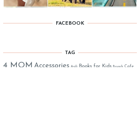
FACEBOOK
TAG
4 MOM
Accessories
Books for Kids
Cafe
Asili
Brunch
Clothes
Centro Storico
Cinema
& Bar
Cake Design
eshop
Decor
English 4 Kids
everywhere in Roma
Kids Lab
Kids Party
Exhibitions
FreshFood@Home
Location
Monteverde
Mom's Assistance
Life
Musei
Music 4 Kids
Online
Out of Town
Party
Organic & Eco-Friendly
Parks
Party Decorations
Animation
Psychology
Prati
Play Areas