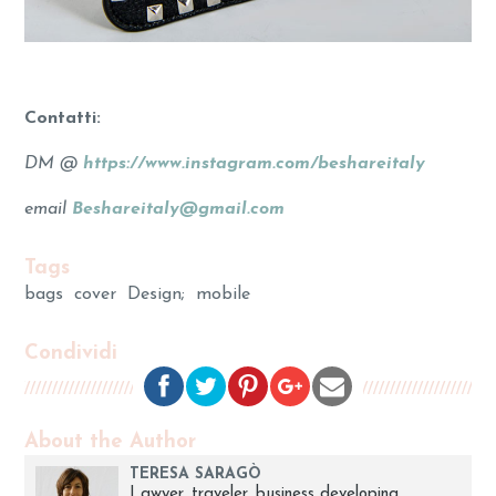
Contatti:
DM @
https://www.instagram.com/beshareitaly
email
Beshareitaly@gmail.com
Tags
bags
cover
Design;
mobile
Condividi
About the Author
TERESA SARAGÒ
Lawyer. traveler. business developing