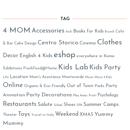
TAG
4 MOM
Accessories
Books for Kids
Cafe
Asili
Brunch
Clothes
Centro Storico
Cinema
& Bar
Cake Design
eshop
Decor
English 4 Kids
everywhere in Roma
Kids Lab
Kids Party
Exhibitions
FreshFood@Home
Location
Monteverde
Mom's Assistance
Life
Musei
Music 4 Kids
Online
Out of Town
Party
Organic & Eco-Friendly
Parks
Party Decorations
Animation
Psychology
Prati
Play Areas
Restaurants
Salute
Summer Camps
Shoes
School
SPA
Toys
Weekend
Yummy
XMAS
Theater
Travel in Italy
Mummy