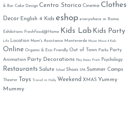
Clothes
Centro Storico
Cinema
& Bar
Cake Design
eshop
Decor
English 4 Kids
everywhere in Roma
Kids Lab
Kids Party
Exhibitions
FreshFood@Home
Location
Monteverde
Mom's Assistance
Life
Musei
Music 4 Kids
Online
Out of Town
Party
Organic & Eco-Friendly
Parks
Party Decorations
Animation
Psychology
Prati
Play Areas
Restaurants
Salute
Summer Camps
Shoes
School
SPA
Toys
Weekend
Yummy
XMAS
Theater
Travel in Italy
Mummy
Family Welcome Newsletter