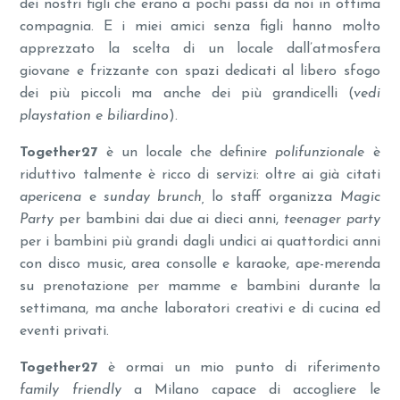
dei nostri figli che erano a pochi passi da noi in ottima
compagnia. E i miei amici senza figli hanno molto
apprezzato la scelta di un locale dall’atmosfera
giovane e frizzante con spazi dedicati al libero sfogo
dei più piccoli ma anche dei più grandicelli (
vedi
playstation e biliardino
).
Together27
è un locale che definire
polifunzionale
è
riduttivo talmente è ricco di servizi: oltre ai già citati
apericena
e
sunday brunch,
lo staff organizza
Magic
Party
per bambini dai due ai dieci anni,
teenager party
per i bambini più grandi dagli undici ai quattordici anni
con disco music, area consolle e karaoke, ape-merenda
su prenotazione per mamme e bambini durante la
settimana, ma anche laboratori creativi e di cucina ed
eventi privati.
Together27
è ormai un mio punto di riferimento
family friendly
a Milano capace di accogliere le