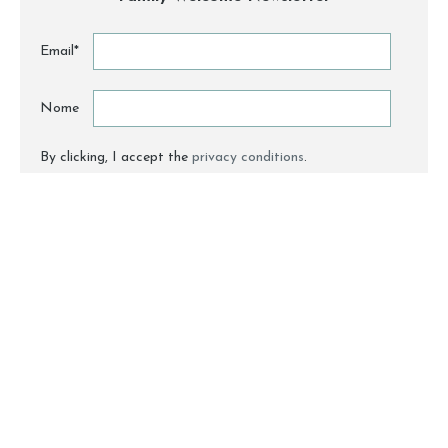
Email*
Nome
By clicking, I accept the
privacy conditions
.
ABOUT
CONTACT
PARTNERS
PRESS
© 2026 All Rights Reserved to Family Welcome
Credits