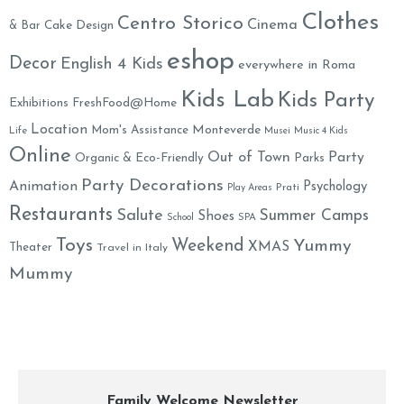
Clothes
Centro Storico
Cinema
& Bar
Cake Design
eshop
Decor
English 4 Kids
everywhere in Roma
Kids Lab
Kids Party
Exhibitions
FreshFood@Home
Location
Monteverde
Mom's Assistance
Life
Musei
Music 4 Kids
Online
Out of Town
Party
Organic & Eco-Friendly
Parks
Party Decorations
Animation
Psychology
Prati
Play Areas
Restaurants
Salute
Summer Camps
Shoes
School
SPA
Toys
Weekend
Yummy
XMAS
Theater
Travel in Italy
Mummy
Family Welcome Newsletter