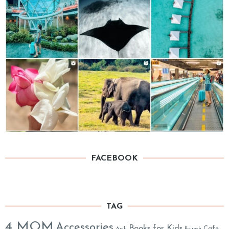
FACEBOOK
TAG
4 MOM
Accessories
Books for Kids
Cafe