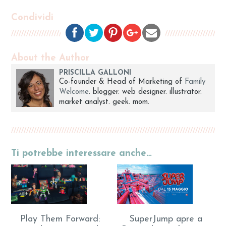
Condividi
About the Author
PRISCILLA GALLONI
Co-founder & Head of Marketing of
Family
Welcome
. blogger. web designer. illustrator.
market analyst. geek. mom.
Ti potrebbe interessare anche…
Play Them Forward:
SuperJump apre a