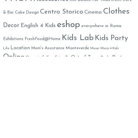
Asili
Brunch
Clothes
Centro Storico
Cinema
& Bar
Cake Design
eshop
Decor
English 4 Kids
everywhere in Roma
Kids Lab
Kids Party
Exhibitions
FreshFood@Home
Location
Monteverde
Mom's Assistance
Life
Musei
Music 4 Kids
Online
Out of Town
Party
Organic & Eco-Friendly
Parks
Party Decorations
Animation
Psychology
Prati
Play Areas
Restaurants
Salute
Summer Camps
Shoes
School
SPA
Toys
Weekend
Yummy
XMAS
Theater
Travel in Italy
Mummy