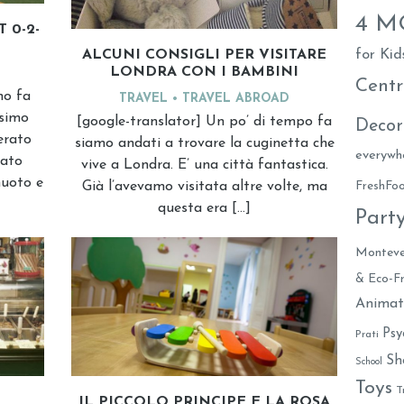
4 
 0-2-
for Kid
ALCUNI CONSIGLI PER VISITARE
LONDRA CON I BAMBINI
Centr
no fa
TRAVEL
TRAVEL ABROAD
ssimo
[google-translator] Un po’ di tempo fa
Decor
erato
siamo andati a trovare la cuginetta che
everywh
bato
vive a Londra. E’ una città fantastica.
nuoto e
Già l’avevamo visitata altre volte, ma
FreshF
questa era […]
Part
Monteve
& Eco-Fr
Animat
Psy
Prati
Sh
School
Toys
T
IL PICCOLO PRINCIPE E LA ROSA