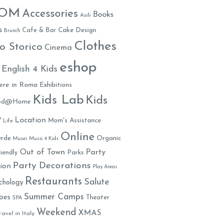
MOM
Accessories
Books
Asili
s
Cafe & Bar
Cake Design
Brunch
Clothes
o Storico
Cinema
eshop
English 4 Kids
ere in Roma
Exhibitions
Kids Lab
Kids
ood@Home
y
Location
Mom's Assistance
Life
Online
rde
Organic
Musei
Music 4 Kids
Out of Town
Party
iendly
Parks
Party Decorations
ion
Play Areas
Restaurants
Salute
chology
Summer Camps
oes
Theater
SPA
Weekend
XMAS
ravel in Italy