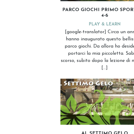
PARCO GIOCHI PRIMO SPORT
4-6
PLAY & LEARN
[google-translator] Circa un an
hanno inaugurato questo belli
parco giochi. Da allora ho desid
portarci la mia piccoletta. Sa
scorso, subito dopo la lezione di 
[…]
AL SETTIMO GELO