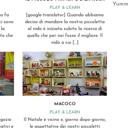
Yumm
PLAY & LEARN
ra fa
[google-translator] Quando abbiamo
ci sono
deciso di mandare la nostra piccoletta
 la
al nido è iniziata subito la ricerca di
nto che
quello che per noi fosse il migliore. Il
nido a cui […]
MACOCO
PLAY & LEARN
egozio
Il Natale è vicino e, giorno dopo giorno,
ativi e
le aspettative dei nostri piccoletti