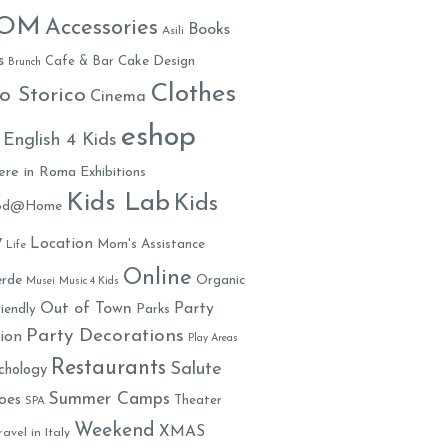
MOM
Accessories
Books
Asili
s
Cafe & Bar
Cake Design
Brunch
Clothes
o Storico
Cinema
eshop
English 4 Kids
ere in Roma
Exhibitions
Kids Lab
Kids
ood@Home
y
Location
Mom's Assistance
Life
Online
rde
Organic
Musei
Music 4 Kids
Out of Town
Party
iendly
Parks
Party Decorations
ion
Play Areas
Restaurants
Salute
chology
Summer Camps
oes
Theater
SPA
Weekend
XMAS
ravel in Italy