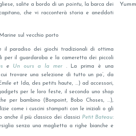
Yumm
liese, salite a bordo di un
pointu
, la barca dei
capitano, che vi racconterà storia e aneddoti
Marine sul vecchio porto
 il paradiso dei giochi tradizionali di ottima
ili per il guardaroba e la cameretta dei piccoli
es
e
Un ours a la mer
.
La prima è una
 cui trovare una selezione di tutto un po’, da
Emile et Ida, des petits haute, …) ad accessori,
 gadgets per le loro feste, il secondo uno shop
rche per bambino (Bonpoint, Bobo Choses, …),
zie come i cuscini stampati con le iniziali o gli
o anche il più classico dei classici
Petit Bateau
:
rsiglia senza una maglietta a righe bianche e