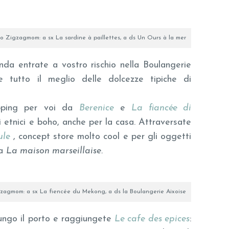
o Zigzagmom: a sx La sardine à paillettes, a ds Un Ours à la mer
nda entrate a vostro rischio nella Boulangerie
e e tutto il meglio delle dolcezze tipiche di
opping per voi da
Berenice
e
La fiancée di
 etnici e boho, anche per la casa. Attraversate
ule
, concept store molto cool e per gli oggetti
da
La maison marseillaise.
zagmom: a sx La fiencée du Mekong, a ds la Boulangerie Aixoise
ungo il porto e raggiungete
Le cafe des epices
: