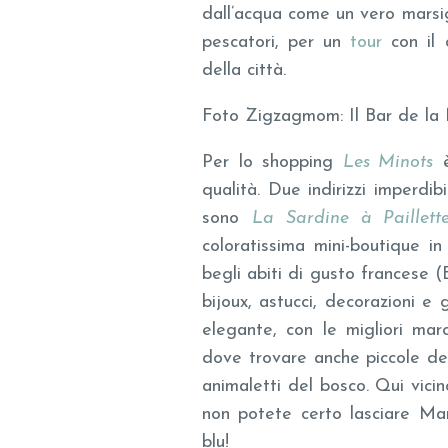
dall’acqua come un vero marsig
pescatori, per un
tour
con il 
della città.
Foto Zigzagmom: Il Bar de la 
Per lo shopping
Les Minots
è
qualità. Due indirizzi imperdib
sono
La Sardine à Paillett
coloratissima mini-boutique in
begli abiti di gusto francese (
bijoux, astucci, decorazioni e
elegante, con le migliori ma
dove trovare anche piccole deli
animaletti del bosco. Qui vicin
non potete certo lasciare Ma
blu!