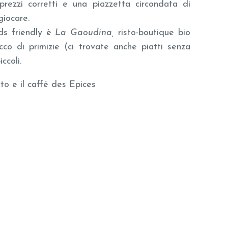
, prezzi corretti e una piazzetta circondata di
giocare.
ds friendly è
La Gaoudina,
risto-boutique bio
cco di primizie (ci trovate anche piatti senza
ccoli.
rto e il caffé des Epices