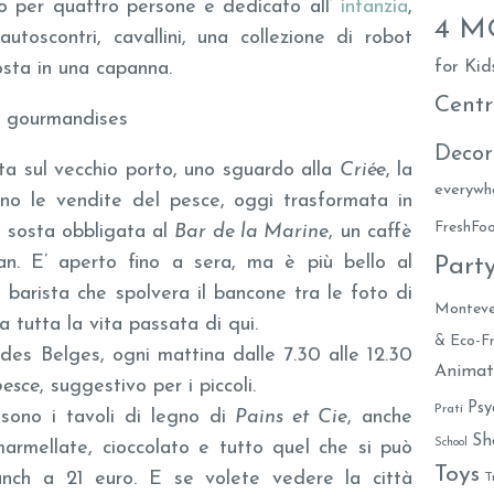
to per quattro persone e dedicato all’
infanzia
,
4 
utoscontri, cavallini, una collezione di robot
for Kid
sta in una capanna.
Centr
t gourmandises
Decor
a sul vecchio porto, uno sguardo alla
Criée
, la
everywh
o le vendite del pesce, oggi trasformata in
FreshF
i sosta obbligata al
Bar de la Marine
, un caffè
tan. E’ aperto fino a sera, ma è più bello al
Part
l barista che spolvera il bancone tra le foto di
Monteve
a tutta la vita passata di qui.
& Eco-Fr
des Belges, ogni mattina dalle 7.30 alle 12.30
Animat
pesce
, suggestivo per i piccoli.
Psy
Prati
 sono i tavoli di legno di
Pains et Cie
, anche
Sh
School
marmellate, cioccolato e tutto quel che si può
Toys
unch a 21 euro. E se volete vedere la città
T