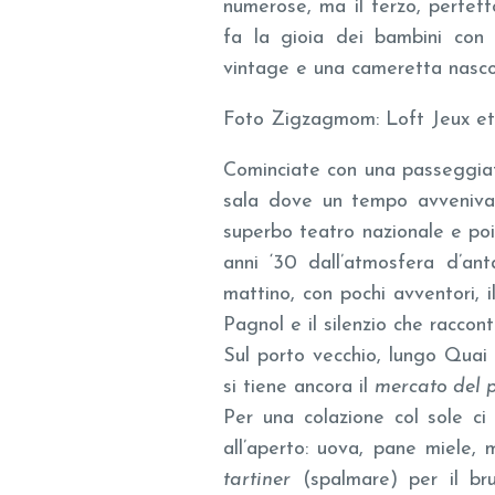
numerose, ma il terzo, perfet
fa la gioia dei bambini con a
vintage e una cameretta nasco
Foto Zigzagmom: Loft Jeux e
Cominciate con una passeggiat
sala dove un tempo avvenivan
superbo teatro nazionale e po
anni ‘30 dall’atmosfera d’an
mattino, con pochi avventori, i
Pagnol e il silenzio che raccont
Sul porto vecchio, lungo Quai 
si tiene ancora il
mercato del 
Per una colazione col sole ci
all’aperto: uova, pane miele, 
tartiner
(spalmare) per il br