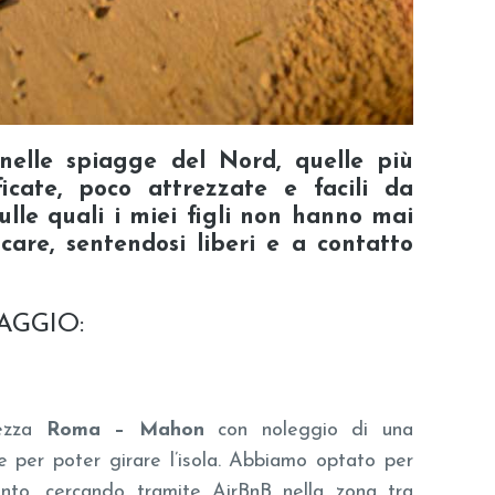
 nelle spiagge del Nord, quelle più
icate, poco attrezzate e facili da
lle quali i miei figli non hanno mai
ocare, sentendosi
liberi
e a
contatto
IAGGIO:
mezza
Roma – Mahon
con noleggio di una
e per poter girare l’isola. Abbiamo optato per
nto, cercando tramite AirBnB nella zona tra