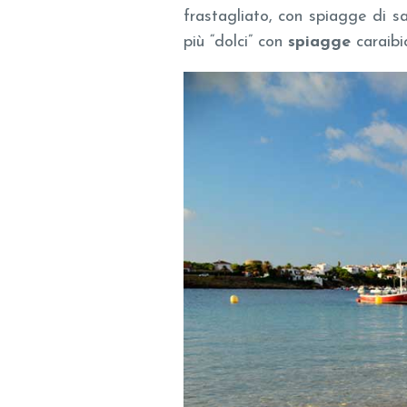
frastagliato, con spiagge di sab
più “dolci” con
spiagge
caraib