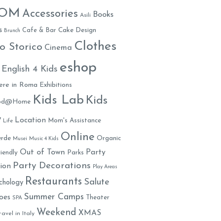
MOM
Accessories
Books
Asili
s
Cafe & Bar
Cake Design
Brunch
Clothes
o Storico
Cinema
eshop
English 4 Kids
ere in Roma
Exhibitions
Kids Lab
Kids
ood@Home
y
Location
Mom's Assistance
Life
Online
rde
Organic
Musei
Music 4 Kids
Out of Town
Party
iendly
Parks
Party Decorations
ion
Play Areas
Restaurants
Salute
chology
Summer Camps
oes
Theater
SPA
Weekend
XMAS
ravel in Italy