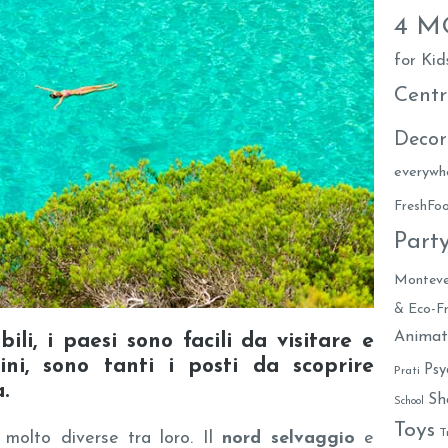
4 
for Kid
Centr
Decor
everywh
FreshF
Part
Monteve
& Eco-Fr
Animat
ili, i paesi sono facili da visitare e
ni, sono tanti i posti da scoprire
Psy
Prati
.
Sh
School
Toys
T
molto diverse tra loro. Il
nord selvaggio
e