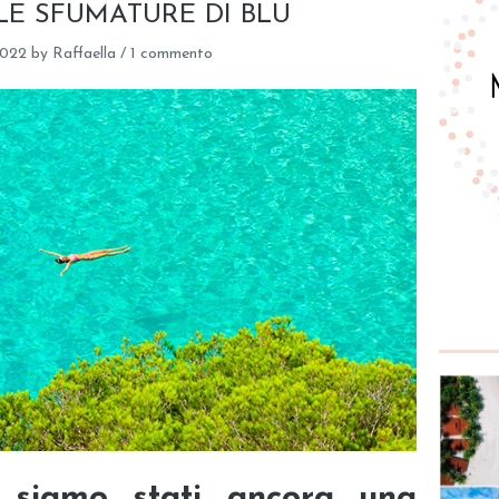
LE SFUMATURE DI BLU
2022
by
Raffaella
/
1 commento
 siamo stati ancora una