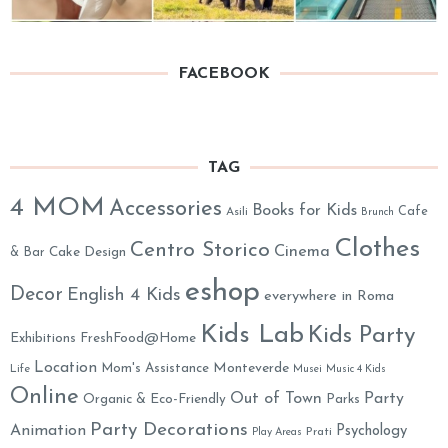
FACEBOOK
TAG
4 MOM
Accessories
Books for Kids
Cafe
Asili
Brunch
Clothes
Centro Storico
Cinema
& Bar
Cake Design
eshop
Decor
English 4 Kids
everywhere in Roma
Kids Lab
Kids Party
Exhibitions
FreshFood@Home
Location
Monteverde
Mom's Assistance
Life
Musei
Music 4 Kids
Online
Out of Town
Party
Organic & Eco-Friendly
Parks
Party Decorations
Animation
Psychology
Prati
Play Areas