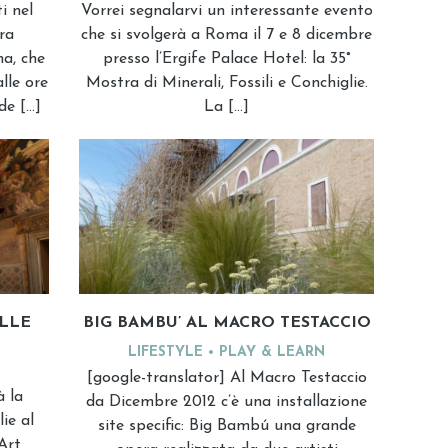
i nel
Vorrei segnalarvi un interessante evento
ra
che si svolgerà a Roma il 7 e 8 dicembre
a, che
presso l’Ergife Palace Hotel: la 35°
lle ore
Mostra di Minerali, Fossili e Conchiglie.
de […]
La […]
LLE
BIG BAMBU’ AL MACRO TESTACCIO
LIFESTYLE
PLAY & LEARN
[google-translator] Al Macro Testaccio
 la
da Dicembre 2012 c’è una installazione
ie al
site specific: Big Bambú una grande
Art