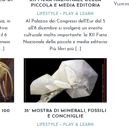
EO DI
XII FIERA NAZIONALE DELLA
Yumm
PICCOLA E MEDIA EDITORIA
LIFESTYLE
PLAY & LEARN
ia, in
Al Palazzo dei Congressi dell’Eur dal 5
tiva
all’8 dicembre si svolgerà un evento
il 6
culturale molto importante: la XII Fiera
nnaio
Nazionale della piccola e media editoria:
[…]
Più libri più […]
 100
35° MOSTRA DI MINERALI, FOSSILI
E CONCHIGLIE
LIFESTYLE
PLAY & LEARN