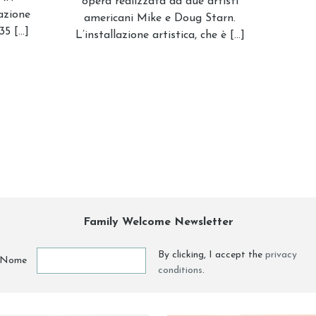
opera realizzata da due artisti
azione
americani Mike e Doug Starn.
35 […]
L’installazione artistica, che è […]
Family Welcome Newsletter
By clicking, I accept the
privacy
Nome
conditions
.