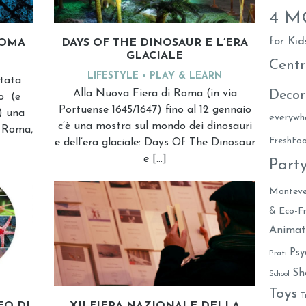
4 
for Kid
ROMA
DAYS OF THE DINOSAUR E L’ERA
GLACIALE
Centr
LIFESTYLE
PLAY & LEARN
stata
Alla Nuova Fiera di Roma (in via
Decor
so (e
Portuense 1645/1647) fino al 12 gennaio
) una
everywh
c’è una mostra sul mondo dei dinosauri
a Roma,
FreshF
e dell’era glaciale: Days Of The Dinosaur
e […]
Part
Monteve
& Eco-Fr
Animat
Psy
Prati
Sh
School
Toys
T