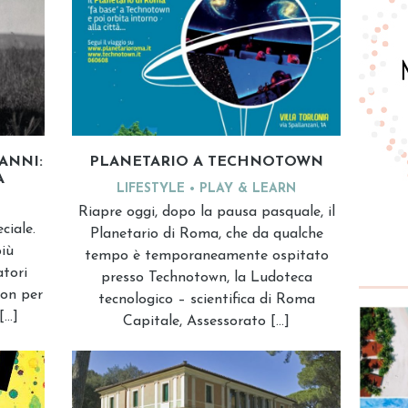
ANNI:
PLANETARIO A TECHNOTOWN
A
LIFESTYLE
PLAY & LEARN
Riapre oggi, dopo la pausa pasquale, il
ciale.
Planetario di Roma, che da qualche
più
tempo è temporaneamente ospitato
atori
presso Technotown, la Ludoteca
ton per
tecnologico – scientifica di Roma
[…]
Capitale, Assessorato […]