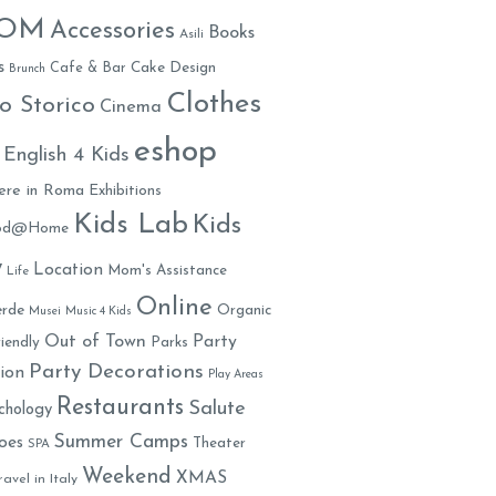
MOM
Accessories
Books
Asili
s
Cafe & Bar
Cake Design
Brunch
Clothes
o Storico
Cinema
eshop
English 4 Kids
ere in Roma
Exhibitions
Kids Lab
Kids
ood@Home
y
Location
Mom's Assistance
Life
Online
rde
Organic
Musei
Music 4 Kids
Out of Town
Party
iendly
Parks
Party Decorations
ion
Play Areas
Restaurants
Salute
chology
Summer Camps
oes
Theater
SPA
Weekend
XMAS
ravel in Italy