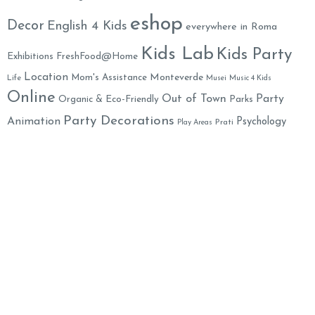
eshop
Decor
English 4 Kids
everywhere in Roma
Kids Lab
Kids Party
Exhibitions
FreshFood@Home
Location
Monteverde
Mom's Assistance
Life
Musei
Music 4 Kids
Online
Out of Town
Party
Organic & Eco-Friendly
Parks
Party Decorations
Animation
Psychology
Prati
Play Areas
Restaurants
Salute
Summer Camps
Shoes
School
SPA
Toys
Weekend
Yummy
XMAS
Theater
Travel in Italy
Mummy
Family Welcome Newsletter