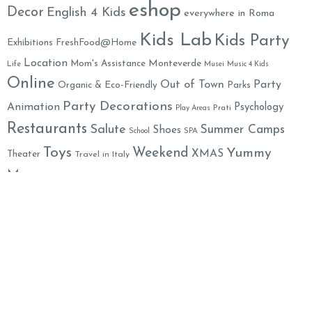
eshop
Decor
English 4 Kids
everywhere in Roma
Kids Lab
Kids Party
Exhibitions
FreshFood@Home
Location
Monteverde
Mom's Assistance
Life
Musei
Music 4 Kids
Online
Out of Town
Party
Organic & Eco-Friendly
Parks
Party Decorations
Animation
Psychology
Prati
Play Areas
Restaurants
Salute
Summer Camps
Shoes
School
SPA
Toys
Weekend
Yummy
XMAS
Theater
Travel in Italy
Mummy
Family Welcome Newsletter
Email*