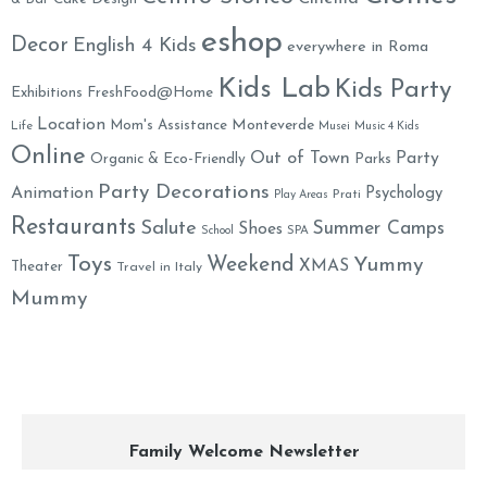
eshop
Decor
English 4 Kids
everywhere in Roma
Kids Lab
Kids Party
Exhibitions
FreshFood@Home
Location
Monteverde
Mom's Assistance
Life
Musei
Music 4 Kids
Online
Out of Town
Party
Organic & Eco-Friendly
Parks
Party Decorations
Animation
Psychology
Prati
Play Areas
Restaurants
Salute
Summer Camps
Shoes
School
SPA
Toys
Weekend
Yummy
XMAS
Theater
Travel in Italy
Mummy
Family Welcome Newsletter