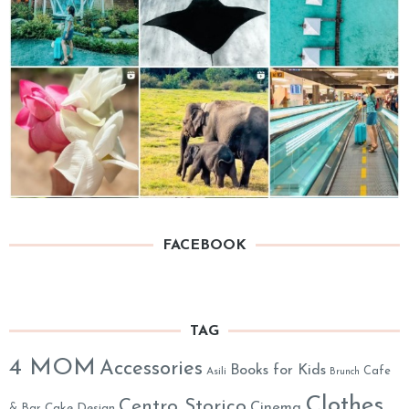
FACEBOOK
TAG
4 MOM
Accessories
Books for Kids
Cafe
Asili
Brunch
Clothes
Centro Storico
Cinema
& Bar
Cake Design