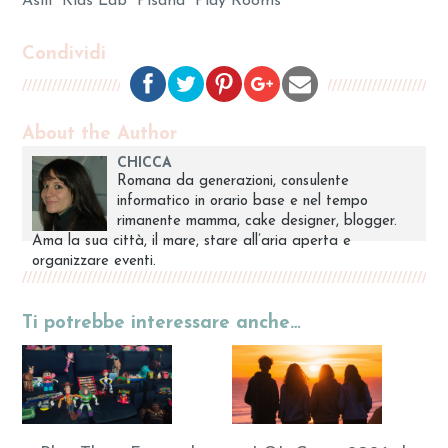
Asili
Kids Lab
Pisana
Play Rooms
Condividi
About the Author
CHICCA
Romana da generazioni, consulente
informatico in orario base e nel tempo
rimanente mamma, cake designer, blogger.
Ama la sua città, il mare, stare all’aria aperta e
organizzare eventi.
Ti potrebbe interessare anche…