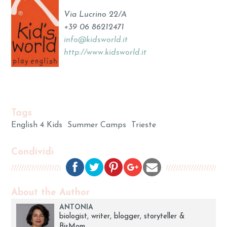
Via Lucrino 22/A
+39 06 86212471
info@kidsworld.it
http://www.kidsworld.it
Tags
English 4 Kids
Summer Camps
Trieste
Condividi
About the Author
ANTONIA
biologist, writer, blogger, storyteller &
BisMom