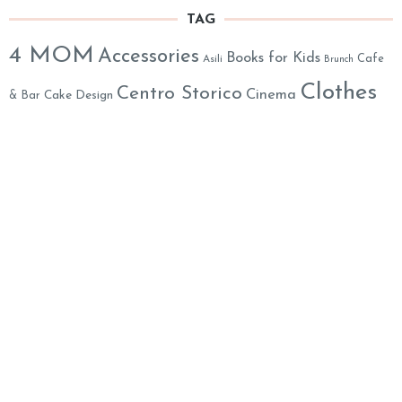
TAG
4 MOM
Accessories
Books for Kids
Cafe
Asili
Brunch
Clothes
Centro Storico
Cinema
& Bar
Cake Design
eshop
Decor
English 4 Kids
everywhere in Roma
Kids Lab
Kids Party
Exhibitions
FreshFood@Home
Location
Monteverde
Mom's Assistance
Life
Musei
Music 4 Kids
Online
Out of Town
Party
Organic & Eco-Friendly
Parks
Party Decorations
Animation
Psychology
Prati
Play Areas
Restaurants
Salute
Summer Camps
Shoes
School
SPA
Toys
Weekend
Yummy
XMAS
Theater
Travel in Italy
Mummy