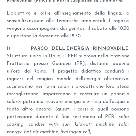
Rinnovabile (PER) e il Parco Acquatico di Zoomarine.
L’obiettivo è, oltre all’insegnamento della lingua, la
sensibilizzazione alle tematiche ambientali. I ragazzi
vengono accompagnati dai genitori il sabato alle 10.30
e ripartono la domenica alle 18.30.
1)
PARCO DELL’ENERGIA RINNOVABILE
.
Struttura unica in Italia, il PER si trova nella Frazione
Frattuccia presso Guardea (TR), distante appena
un’ora da Roma. Il progetto didattico condurrà i
ragazzi nel magico mondo dell’energia alternativa:
cucineranno nei forni solari i prodotti che loro stessi
raccoglieranno, impareranno a costruire un pannello
solare, potranno ricavare energia elettrica dall’acqua e
tanto altro ancora!! (questi i corsi ai quail possono
partecipare durante il fine settimana al PER:
solar
cooking, candles with sun, kilowatt machine, solar
energy, hot air machine, hydrogen cell).