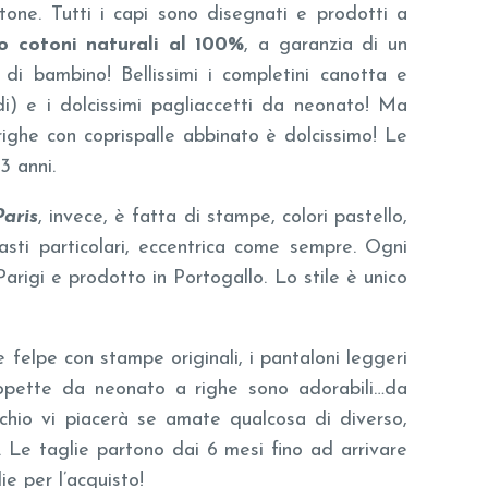
tone. Tutti i capi sono disegnati e prodotti a
o cotoni naturali al 100%
, a garanzia di un
 di bambino! Bellissimi i completini canotta e
i) e i dolcissimi pagliaccetti da neonato! Ma
righe con coprispalle abbinato è dolcissimo! Le
3 anni.
Paris
, invece, è fatta di stampe, colori pastello,
trasti particolari, eccentrica come sempre. Ogni
arigi e prodotto in Portogallo. Lo stile è unico
e felpe con stampe originali, i pantaloni leggeri
alopette da neonato a righe sono adorabili…da
chio vi piacerà se amate qualcosa di diverso,
. Le taglie partono dai 6 mesi fino ad arrivare
ie per l’acquisto!