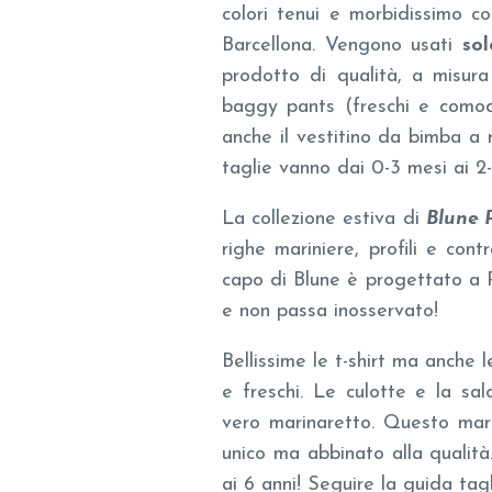
colori tenui e morbidissimo co
Barcellona. Vengono usati
sol
prodotto di qualità, a misura
baggy pants (freschi e comod
anche il vestitino da bimba a 
taglie vanno dai 0-3 mesi ai 2-
La collezione estiva di
Blune 
righe mariniere, profili e con
capo di Blune è progettato a P
e non passa inosservato!
Bellissime le t-shirt ma anche l
e freschi. Le culotte e la s
vero marinaretto. Questo mar
unico ma abbinato alla qualità
ai 6 anni! Seguire la guida tagl