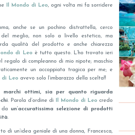
ome
Il Mondo di Leo
, ogni volta mi fa sorridere
a, anche se un pochino distrattella, cerco
del meglio, non solo a livello estetico, ma
arda qualità del prodotto e anche chiarezza
Mondo di Leo
è tutto questo. L’ho trovato ieri
el regalo di compleanno di mio nipote; maschio
 praticamente un accoppiata tragica per me; e
 di Leo
avevo solo l’imbarazzo della scelta!!
 marchi ottimi, sia per quanto riguarda
ochi
. Parola d’ordine di
Il Mondo di Leo
credo
te da
un’accuratissima selezione di prodotti
lità
.
to di un’idea geniale di una donna, Francesca,