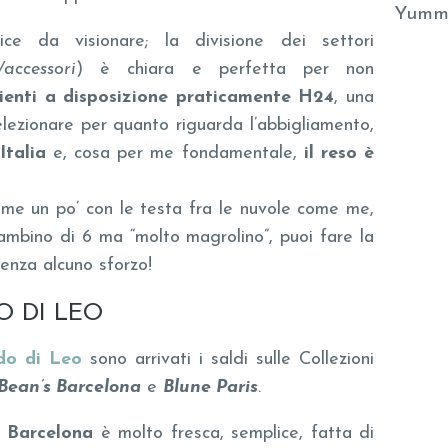
Yumm
ce da visionare; la divisione dei settori
accessori
) è chiara e perfetta per non
lienti a disposizione praticamente H24
, una
selezionare per quanto riguarda l’abbigliamento,
Italia
e, cosa per me fondamentale,
il reso è
me un po’ con le testa fra le nuvole come me,
ambino di 6 ma “molto magrolino”, puoi fare la
senza alcuno sforzo!
O DI LEO
do di Leo
sono arrivati i saldi sulle Collezioni
Bean’s Barcelona
e
Blune Paris
.
s Barcelona
è molto fresca, semplice, fatta di