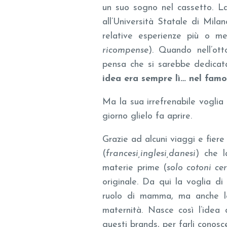
un suo sogno nel cassetto. L
all’Università Statale di Mil
relative esperienze più o me
ricompense
). Quando nell’o
pensa che si sarebbe dedicat
idea era sempre lì… nel famo
Ma la sua irrefrenabile voglia 
giorno glielo fa aprire.
Grazie ad alcuni viaggi e fiere
(
francesi,inglesi,danesi
) che l
materie prime (
solo cotoni cer
originale. Da qui la voglia di
ruolo di mamma, ma anche l
maternità. Nasce così l’idea
questi brands, per farli cono