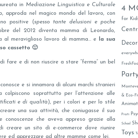
aureata in
Mediazione Linguistica e Culturale
4 
ano, approda nel magico mondo del lavoro, con
for Kid
no positive (
spesso tante delusioni e poche
Centr
ttobre del 2012 diventa mamma di Leonardo,
a al meraviglioso lavoro di mamma… e
la sua
Decor
so cassetto 🙂
everywh
di fare e di non riuscire a stare “ferma” un bel
FreshF
Part
 conosce e si innamora di alcuni marchi stranieri
Monteve
a colpiscono soprattutto per l’attenzione alle
& Eco-Fr
tificati e di qualità
), per i colori e per lo stile
Animat
 creare una sua attività, che coniugasse il suo
Psy
Prati
e conoscenze che aveva appreso grazie alla
Sh
School
 di creare un sito di e-commerce dove riunire
Toys
T
scere ed apprezzare ad altre mamme come lei.