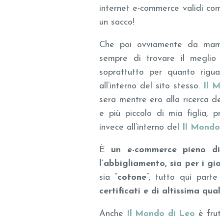
internet e-commerce validi c
un sacco!
Che poi ovviamente da mamm
sempre di trovare il meglio 
soprattutto per quanto rigu
all’interno del sito stesso.
Il 
sera mentre ero alla ricerca d
e più piccolo di mia figlia,
invece all’interno del
Il Mondo
È
un e-commerce pieno di
l’abbigliamento, sia per i gi
sia “
cotone
”; tutto qui par
certificati e di altissima qua
Anche
Il Mondo di Leo
è frut