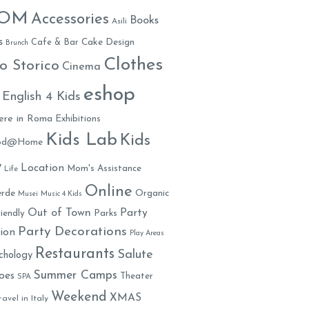
MOM
Accessories
Books
Asili
s
Cafe & Bar
Cake Design
Brunch
Clothes
o Storico
Cinema
eshop
English 4 Kids
ere in Roma
Exhibitions
Kids Lab
Kids
ood@Home
y
Location
Mom's Assistance
Life
Online
rde
Organic
Musei
Music 4 Kids
Out of Town
Party
iendly
Parks
Party Decorations
ion
Play Areas
Restaurants
Salute
chology
Summer Camps
oes
Theater
SPA
Weekend
XMAS
ravel in Italy