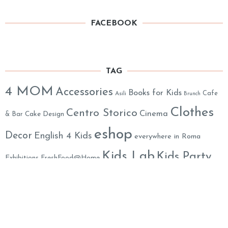
FACEBOOK
TAG
4 MOM
Accessories
Books for Kids
Cafe
Asili
Brunch
Clothes
Centro Storico
Cinema
& Bar
Cake Design
eshop
Decor
English 4 Kids
everywhere in Roma
Kids Lab
Kids Party
Exhibitions
FreshFood@Home
Location
Monteverde
Mom's Assistance
Life
Musei
Music 4 Kids
Online
Out of Town
Party
Organic & Eco-Friendly
Parks
Party Decorations
Animation
Psychology
Prati
Play Areas
Restaurants
Salute
Summer Camps
Shoes
School
SPA