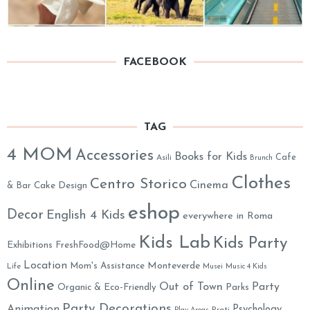
FACEBOOK
TAG
4 MOM
Accessories
Books for Kids
Cafe
Asili
Brunch
Clothes
Centro Storico
Cinema
& Bar
Cake Design
eshop
Decor
English 4 Kids
everywhere in Roma
Kids Lab
Kids Party
Exhibitions
FreshFood@Home
Location
Monteverde
Mom's Assistance
Life
Musei
Music 4 Kids
Online
Out of Town
Party
Organic & Eco-Friendly
Parks
Party Decorations
Animation
Psychology
Prati