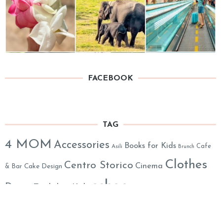
FACEBOOK
TAG
4 MOM
Accessories
Books for Kids
Cafe
Asili
Brunch
Clothes
Centro Storico
Cinema
& Bar
Cake Design
eshop
Decor
English 4 Kids
everywhere in Roma
Kids Lab
Kids Party
Exhibitions
FreshFood@Home