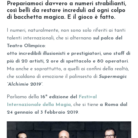
Prepariamoci davvero a numeri strabilianti,
così belli da restare increduli ad ogni colpo
di bacchetta magica. E il gioco è fatto.
I numeri, naturalmente, non sono solo riferiti ai tanti
talenti internazionali, che si alternano
sul palco del
Teatro Olimpico
:
otto incredibili illusionisti e prestigiatori, uno staff di
più di 20 artisti, 2 ore di spettacolo e 80 operatori
.
Ma anche e soprattutto, a quelli ai confini della realtà,
che scaldano di emozione il palinsesto di
Supermagic
“Alchimie 2019”
.
Parliamo della
16ª edizione del
Festival
Internazionale della Magia
, che si tiene
a Roma dal
24 gennaio al 3 febbraio 2019
.