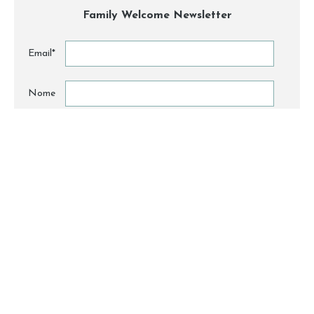
Family Welcome Newsletter
Email*
Nome
By clicking, I accept the
privacy conditions
.
ABOUT
CONTACT
PARTNERS
PRESS
© 2026 All Rights Reserved to Family Welcome