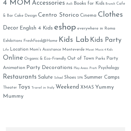
4 MOM
Accessories
Books for Kids
Cafe
Asili
Brunch
Clothes
Centro Storico
Cinema
& Bar
Cake Design
eshop
Decor
English 4 Kids
everywhere in Roma
Kids Lab
Kids Party
Exhibitions
FreshFood@Home
Location
Monteverde
Mom's Assistance
Life
Musei
Music 4 Kids
Online
Out of Town
Party
Organic & Eco-Friendly
Parks
Party Decorations
Animation
Psychology
Prati
Play Areas
Restaurants
Salute
Summer Camps
Shoes
School
SPA
Toys
Weekend
Yummy
XMAS
Theater
Travel in Italy
Mummy