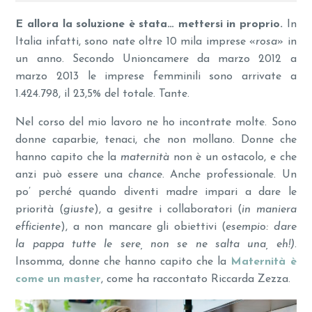
E allora la soluzione è stata… mettersi in proprio.
In
Italia infatti, sono nate oltre 10 mila imprese «
rosa
» in
un anno. Secondo Unioncamere da marzo 2012 a
marzo 2013 le imprese femminili sono arrivate a
1.424.798, il 23,5% del totale. Tante.
Nel corso del mio lavoro ne ho incontrate molte. Sono
donne caparbie, tenaci, che non mollano. Donne che
hanno capito che la
maternità
non è un ostacolo, e che
anzi può essere una
chance
. Anche professionale. Un
po’ perché quando diventi madre impari a dare le
priorità (
giuste
), a gesitre i collaboratori (
in maniera
efficiente
), a non mancare gli obiettivi (
esempio: dare
la pappa tutte le sere, non se ne salta una, eh!)
.
Insomma, donne che hanno capito che la
Maternità è
come un master
, come ha raccontato Riccarda Zezza.