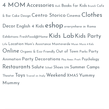
4 MOM
Accessories
Books for Kids
Cafe
Asili
Brunch
Clothes
Centro Storico
Cinema
& Bar
Cake Design
eshop
Decor
English 4 Kids
everywhere in Roma
Kids Lab
Kids Party
Exhibitions
FreshFood@Home
Location
Monteverde
Mom's Assistance
Life
Musei
Music 4 Kids
Online
Out of Town
Party
Organic & Eco-Friendly
Parks
Party Decorations
Animation
Psychology
Prati
Play Areas
Restaurants
Salute
Summer Camps
Shoes
School
SPA
Toys
Weekend
Yummy
XMAS
Theater
Travel in Italy
Mummy