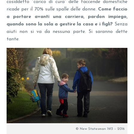
cosiddetto “carico di cura” delle faccende domestiche
ricade per il 70% sulle spalle delle donne.
Come faccio
a portare avanti una carriera, pardon impiego,
quando sono la sola a gestire la casa e i figli?
Senza
aiuti non si va da nessuna parte. Si saranno dette
tante.
© New Statesman 1913 – 2016