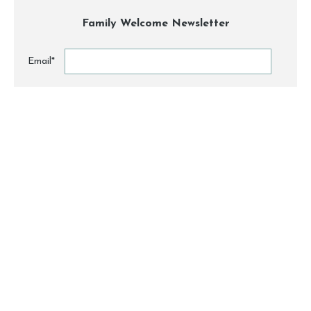
Family Welcome Newsletter
Email*
Nome
By clicking, I accept the
privacy conditions
.
ABOUT
CONTACT
PARTNERS
PRESS
© 2026 All Rights Reserved to Family Welcome