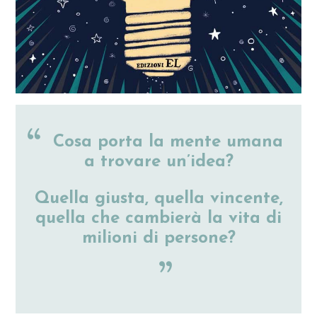
Cosa porta la mente umana
a trovare un’idea?
Quella giusta, quella vincente,
quella che cambierà la vita di
milioni di persone?