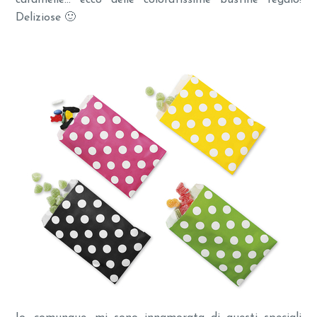
caramelle… ecco delle coloratissime bustine regalo!
Deliziose 🙂