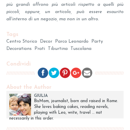
più grandi offrono più articoli rispetto a quelli più
piccoli, oppure, un articolo, può essere esaurito
all’interno di un negozio, ma non in un altro.
Tags
Centro Storico
Decor
Parco Leonardo
Party
Decorations
Prati
Tiburtina
Tuscolana
Condividi
About the Author
GIULIA
BisMom, journalist, born and raised in Rome.
She loves baking cakes, reading novels,
playing with Leo, write, travel ... not
necessarily in this order.