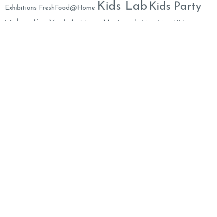
Kids Lab
Kids Party
Exhibitions
FreshFood@Home
Location
Monteverde
Mom's Assistance
Life
Musei
Music 4 Kids
Online
Out of Town
Party
Organic & Eco-Friendly
Parks
Party Decorations
Animation
Psychology
Prati
Play Areas
Restaurants
Salute
Summer Camps
Shoes
School
SPA
Toys
Weekend
Yummy
XMAS
Theater
Travel in Italy
Mummy
Family Welcome Newsletter
Email*