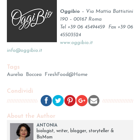
Oggibio
– Via Mattia Battistini
190 – 00167 Roma
Tel +39 06 45494459 Fax +39 06
45503524
www.oggibio.it
info@oggibio.it
Tags
Aurelia
Boccea
FreshFood@Home
Condividi
About the Author
ANTONIA
biologist, writer, blogger, storyteller &
BisMom