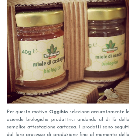
Per questo motivo
Oggibio
seleziona accuratamente le
aziende biologiche produttrici andando al di là della
semplice attestazione cartacea. I prodotti sono seguiti
dal loro processo di produzione fino al momento della