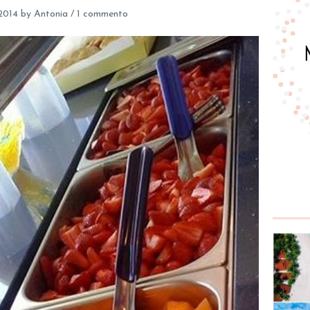
 2014
by
Antonia
/
1 commento