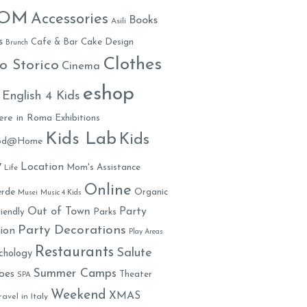
MOM
Accessories
Books
Asili
s
Cafe & Bar
Cake Design
Brunch
Clothes
o Storico
Cinema
eshop
English 4 Kids
ere in Roma
Exhibitions
Kids Lab
Kids
ood@Home
y
Location
Mom's Assistance
Life
Online
rde
Organic
Musei
Music 4 Kids
Out of Town
Party
iendly
Parks
Party Decorations
ion
Play Areas
Restaurants
Salute
chology
Summer Camps
oes
Theater
SPA
Weekend
XMAS
ravel in Italy