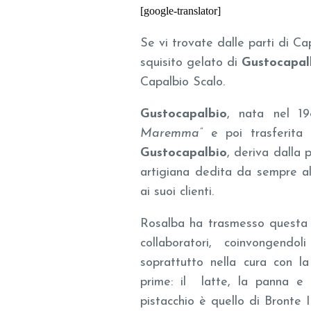
[google-translator]
Se vi trovate dalle parti di C
squisito gelato di
Gustocapal
Capalbio Scalo.
Gustocapalbio
, nata nel 1
Maremma”
e poi trasferita
Gustocapalbio
, deriva dalla 
artigiana dedita da sempre all
ai suoi clienti.
Rosalba ha trasmesso questa s
collaboratori, coinvongendo
soprattutto nella cura con la
prime: il latte, la panna e 
pistacchio è quello di Bronte 