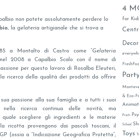
4 
for Kid
apalbio non potete assolutamente perdere lo
bio
, la gelateria artigianale che si trova a
Centr
Decor
985 a Montalto di Castro come “
Gelateria
everywh
 nel 2008 a Capalbio Scalo con il nome di
FreshF
passione per questo lavoro di Rosalba Eleuteri,
Part
a ricerca della qualità dei prodotti da offrire
Monteve
& Eco-Fr
ua passione alla sua famiglia e a tutti i suoi
Animat
li nella ricerca continua delle novità, ma
Psy
Prati
 quale scegliere gli ingredienti e le materie
Sh
School
la ricotta provengono dai pascoli toscani, il
Toys
IGP (ossia a “Indicazione Geografica Protetta”,
T