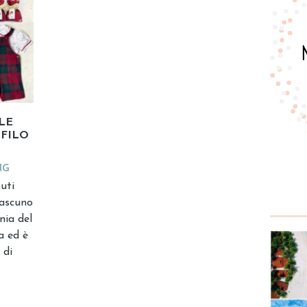
LE
 FILO
NG
uti
iascuno
nia del
ia ed è
 di