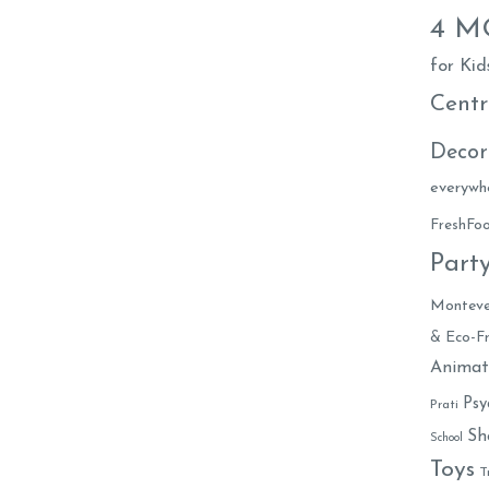
4 
for Kid
Centr
Decor
everywh
FreshF
Part
Monteve
& Eco-Fr
Animat
Psy
Prati
Sh
School
Toys
T