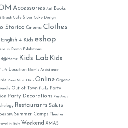
MOM
Accessories
Books
Asili
s
Cafe & Bar
Cake Design
Brunch
Clothes
o Storico
Cinema
eshop
English 4 Kids
ere in Roma
Exhibitions
Kids Lab
Kids
ood@Home
y
Location
Mom's Assistance
Life
Online
rde
Organic
Musei
Music 4 Kids
Out of Town
Party
iendly
Parks
Party Decorations
ion
Play Areas
Restaurants
Salute
chology
Summer Camps
oes
Theater
SPA
Weekend
XMAS
ravel in Italy