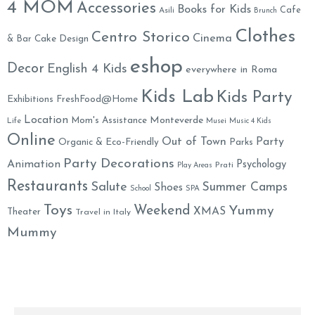
4 MOM
Accessories
Books for Kids
Cafe
Asili
Brunch
Clothes
Centro Storico
Cinema
& Bar
Cake Design
eshop
Decor
English 4 Kids
everywhere in Roma
Kids Lab
Kids Party
Exhibitions
FreshFood@Home
Location
Monteverde
Mom's Assistance
Life
Musei
Music 4 Kids
Online
Out of Town
Party
Organic & Eco-Friendly
Parks
Party Decorations
Animation
Psychology
Prati
Play Areas
Restaurants
Salute
Summer Camps
Shoes
School
SPA
Toys
Weekend
Yummy
XMAS
Theater
Travel in Italy
Mummy