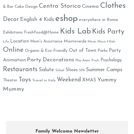
Clothes
Centro Storico
Cinema
& Bar
Cake Design
eshop
Decor
English 4 Kids
everywhere in Roma
Kids Lab
Kids Party
Exhibitions
FreshFood@Home
Location
Monteverde
Mom's Assistance
Life
Musei
Music 4 Kids
Online
Out of Town
Party
Organic & Eco-Friendly
Parks
Party Decorations
Animation
Psychology
Prati
Play Areas
Restaurants
Salute
Summer Camps
Shoes
School
SPA
Toys
Weekend
Yummy
XMAS
Theater
Travel in Italy
Mummy
Family Welcome Newsletter