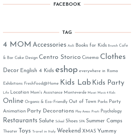
FACEBOOK
TAG
4 MOM
Accessories
Books for Kids
Cafe
Asili
Brunch
Clothes
Centro Storico
Cinema
& Bar
Cake Design
eshop
Decor
English 4 Kids
everywhere in Roma
Kids Lab
Kids Party
Exhibitions
FreshFood@Home
Location
Monteverde
Mom's Assistance
Life
Musei
Music 4 Kids
Online
Out of Town
Party
Organic & Eco-Friendly
Parks
Party Decorations
Animation
Psychology
Prati
Play Areas
Restaurants
Salute
Summer Camps
Shoes
School
SPA
Toys
Weekend
Yummy
XMAS
Theater
Travel in Italy